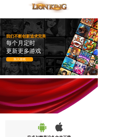
下載
我们不断创新追求完美
每个月定时
更新更多游戏
加入游戏